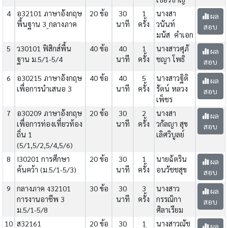
4
อ32101 ภาษาอังกฤษ
20 ข้อ
30
1
นางสา
ผล
พื้นฐาน 3_กลางภาค
นาที
ครั้ง
วนันท์
สอบ
มนัส คำเอก
5
ว30101 ฟิสิกส์พื้น
40 ข้อ
40
1
นางสาวศุภั
ผล
ฐาน ม.5/1-5/4
นาที
ครั้ง
ชญา โพธิ
สอบ
6
อ30215 ภาษาอังกฤษ
40 ข้อ
40
5
นางสาวฐิติ
ผล
เพื่อการนำเสนอ 3
นาที
ครั้ง
รัตน์ หลวง
สอบ
เพ็ชร
7
อ30209 ภาษาอังกฤษ
20 ข้อ
30
2
นางสา
ผล
เพื่อการท่องเที่ยวท้อง
นาที
ครั้ง
วกัลญา สุข
สอบ
ถิ่น 1
เลิศวิบูลย์
(5/1,5/2,5/4,5/6)
8
I30201 การศึกษา
20 ข้อ
30
1
นายฉัตริน
ผล
ค้นคว้า (ม.5/1-5/3)
นาที
ครั้ง
อนวัชชสุข
สอบ
9
กลางภาค ง32101
30 ข้อ
30
3
นางสาว
ผล
การงานอาชีพ 3
นาที
ครั้ง
กรรณิกา
สอบ
ม.5/1-5/8
ศิลาเรียม
10
ส32161
20 ข้อ
30
1
นางสาวณัช
ผล