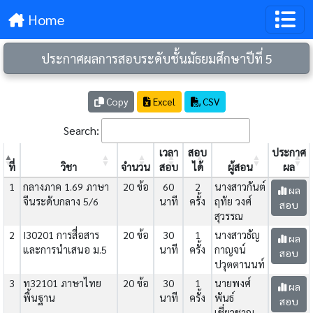
Home
ประกาศผลการสอบระดับชั้นมัธยมศึกษาปีที่ 5
Copy
Excel
CSV
Search:
เวลา
สอบ
ประกาศ
ที่
วิชา
จำนวน
สอบ
ได้
ผู้สอน
ผล
1
กลางภาค 1.69 ภาษา
20 ข้อ
60
2
นางสาวกันต์
ผล
จีนระดับกลาง 5/6
นาที
ครั้ง
ฤทัย วงศ์
สอบ
สุวรรณ
2
I30201 การสื่อสาร
20 ข้อ
30
1
นางสาวธัญ
ผล
และการนำเสนอ ม.5
นาที
ครั้ง
กาญจน์
สอบ
ปวุตตานนท์
3
ท32101 ภาษาไทย
20 ข้อ
30
1
นายพงศ์
ผล
พื้นฐาน
นาที
ครั้ง
พันธ์
สอบ
เชี่ยวชาญ