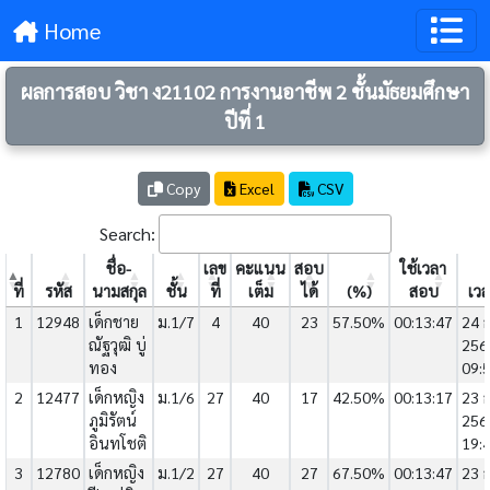
Home
ผลการสอบ วิชา ง21102 การงานอาชีพ 2 ชั้นมัธยมศึกษา
ปีที่ 1
Copy
Excel
CSV
Search:
ชื่อ-
เลข
คะแนน
สอบ
ใช้เวลา
ที่
รหัส
นามสกุล
ชั้น
ที่
เต็ม
ได้
(%)
สอบ
เวล
1
12948
เด็กชาย
ม.1/7
4
40
23
57.50%
00:13:47
24 ก
ณัฐวุฒิ บู่
256
ทอง
09:
2
12477
เด็กหญิง
ม.1/6
27
40
17
42.50%
00:13:17
23 ก
ภูมิรัตน์
256
อินทโชติ
19:
3
12780
เด็กหญิง
ม.1/2
27
40
27
67.50%
00:13:47
23 ก